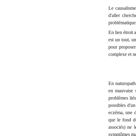
Le causalisme 
d'aller cherc
problématique
En lien étroit
est un tout, u
pour proposer
complexe et né
En naturopathi
en mauvaise s
problèmes liés
possibles d'un
eczéma, une de
que le fond d
associés) ne l
symptômes mai