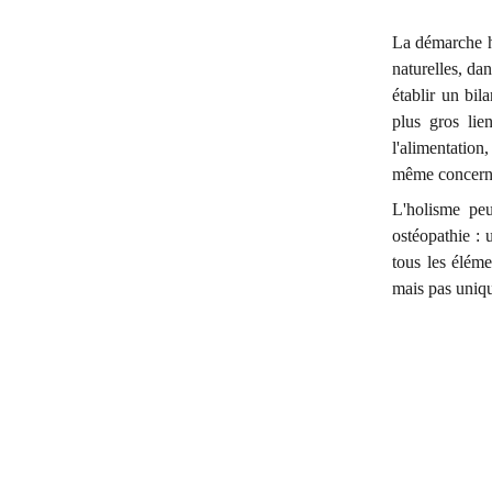
La démarche ho
naturelles, da
établir un bil
plus gros lie
l'alimentation
même concernan
L'holisme pe
ostéopathie : 
tous les éléme
mais pas uniq