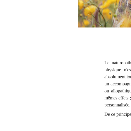
Le naturopat
physique n'e
absolument tou
un accompagne
ou allopathiq
mêmes effets ;
personnalisée
De ce principe