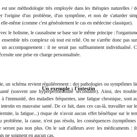
est une méthodologie très employée dans les thérapies naturelles / do
her l'origine d'un problème, d'un symptôme, et non de s'attarder sim
 elle-même (comme c'est généralement le cas en médecine classique).
 avec le holisme, le causalisme se base sur le même principe : l'organism
n ensemble très complexe où tout est relié. On ne s'arrête donc pas 
 un accompagnement : il ne serait pas suffisamment individualisé. C
cessite une prise en charge personnalisée.
e, un schéma revient régulièrement : des pathologies ou symptômes lié
Un exemple : l'intestin
anté (souvent une hyperperméabilité secondaire). Ainsi, des trouble
 à l'immunité, des maladies fréquentes, une fatigue chronique, sont a
 intestin en mauvaise santé. De ce fait, dans ces cas-là, travailler sur 
rmite, la fatigue...) risque de n'avoir aucun effet bénéfique sur le ter
u problème, la cause, n'est pas résolu, les conséquences (symptômes 
e seront pas non plus. On le sait d'ailleurs avec les médicaments : il
s ne soignent en aucun cas.