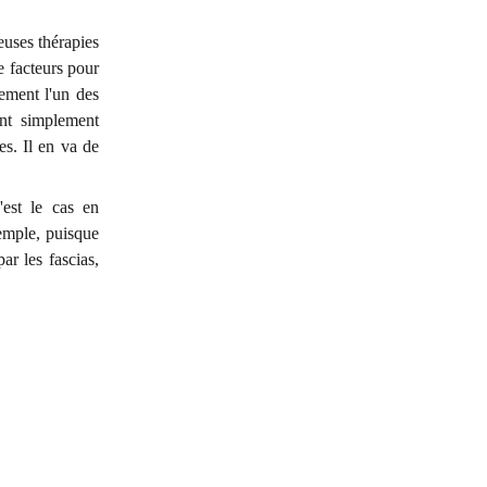
euses thérapies
e facteurs pour
lement l'un des
ant simplement
es. Il en va de
est le cas en
xemple, puisque
ar les fascias,