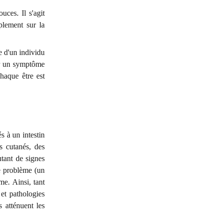
uces. Il s'agit
plement sur la
e d'un individu
sur un symptôme
haque être est
s à un intestin
s cutanés, des
utant de signes
le problème (un
me. Ainsi, tant
et pathologies
s atténuent les