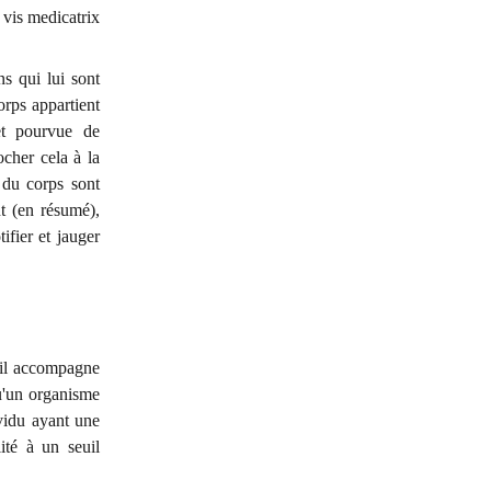
 vis medicatrix
s qui lui sont
corps appartient
et pourvue de
cher cela à la
 du corps sont
t (en résumé),
ifier et jauger
u'il accompagne
u'un organisme
ividu ayant une
lité à un seuil