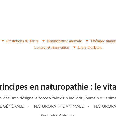
YNERGIES ANIMAL
Prestations & Tarifs
Naturopathie animale
Thérapie manue
Contact et réservation
Livre d'or
Blog
rincipes en naturopathie : le vit
e vitalisme désigne la force vitale d'un individu, humain ou anima
E GÉNÉRALE
NATUROPATHIE ANIMALE
NATUROPA
Synergies Animales