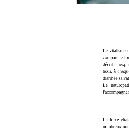
Le vitalisme 
compare le fo
décrit l'inexp
tissu, à chaqu
diarrhée salva
Le naturopath
l'accompagner
La force vita
nombreux noms 