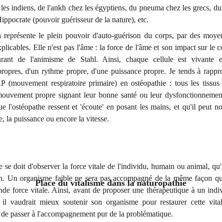
les indiens, de l'ankh chez les égyptiens, du pneuma chez les grecs, du
ippocrate (pouvoir guérisseur de la nature), etc.
a représente le plein pouvoir d'auto-guérison du corps, par des moyen
plicables. Elle n'est pas l'âme : la force de l'âme et son impact sur le 
urant de l'animisme de Stahl. Ainsi, chaque cellule est vivante 
opres, d'un rythme propre, d'une puissance propre. Je tends à rappro
 (mouvement respiratoire primaire) en ostéopathie : tous les tissus
ouvement propre signant leur bonne santé ou leur dysfonctionnemen
l'ostéopathe ressent et 'écoute' en posant les mains, et qu'il peut not
e, la puissance ou encore la vitesse.
 se doit d'observer la force vitale de l'individu, humain ou animal, q
on. Un organisme faible ne sera pas accompagné de la même façon q
Place du vitalisme dans la naturopathie
de force vitale. Ainsi, avant de proposer une thérapeutique à un ind
é, il vaudrait mieux soutenir son organisme pour restaurer cette vita
t de passer à l'accompagnement pur de la problématique.