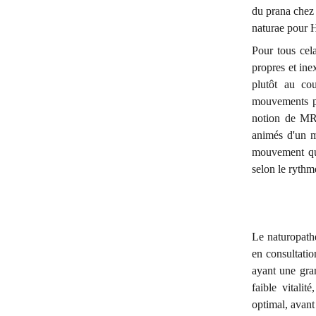
du prana chez 
naturae pour H
Pour tous cel
propres et inex
plutôt au co
mouvements pr
notion de MRP
animés d'un m
mouvement que 
selon le rythm
Le naturopathe
en consultati
ayant une gran
faible vitalit
optimal, avan